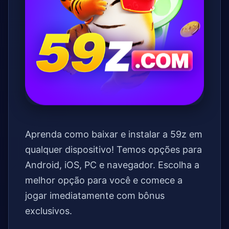
Aprenda como baixar e instalar a 59z em
qualquer dispositivo! Temos opções para
Android, iOS, PC e navegador. Escolha a
melhor opção para você e comece a
jogar imediatamente com bônus
exclusivos.