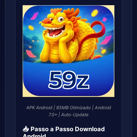
APK Android | 85MB Otimizado | Android
7.0+ | Auto-Update
📥 Passo a Passo Download
Android