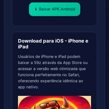
📱 Baixar APK Android
Download para iOS - iPhone e
iPad
Usuários de iPhone e iPad podem
baixar a 59z através da App Store ou
acessar a versão web otimizada que
funciona perfeitamente no Safari,
oferecendo experiência idêntica ao
app nativo.