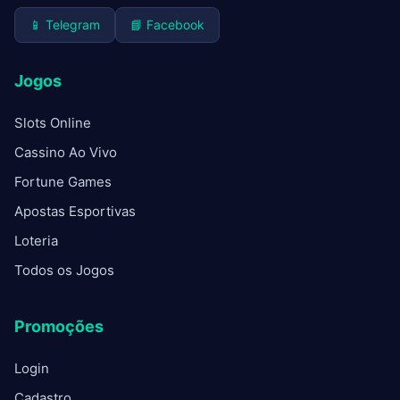
📱 Telegram
📘 Facebook
Jogos
Slots Online
Cassino Ao Vivo
Fortune Games
Apostas Esportivas
Loteria
Todos os Jogos
Promoções
Login
Cadastro