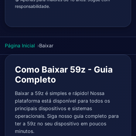
responsabilidade.
Página Inicial
Baixar
Como Baixar 59z - Guia
Completo
Baixar a 59z é simples e rápido! Nossa
plataforma está disponível para todos os
principais dispositivos e sistemas
operacionais. Siga nosso guia completo para
ter a 59z no seu dispositivo em poucos
minutos.