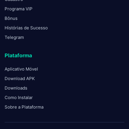
Programa VIP
Bônus
Histórias de Sucesso
Telegram
Plataforma
Aplicativo Móvel
Download APK
Downloads
Como Instalar
Sobre a Plataforma