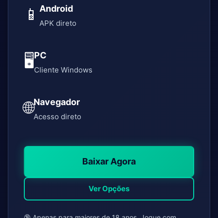
Android
📱
APK direto
PC
🖥️
Cliente Windows
Navegador
🌐
Acesso direto
Baixar Agora
Ver Opções
🔞 Apenas para maiores de 18 anos. Jogue com