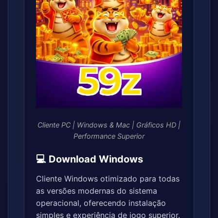
Cliente PC | Windows & Mac | Gráficos HD |
Performance Superior
💻 Download Windows
Cliente Windows otimizado para todas
as versões modernas do sistema
operacional, oferecendo instalação
simples e experiência de jogo superior.