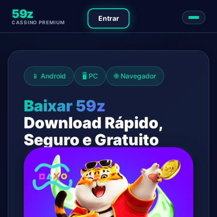
59z
Entrar
CASSINO PREMIUM
📱 Android
🖥️ PC
🌐 Navegador
Baixar 59z
Download Rápido,
Seguro e Gratuito