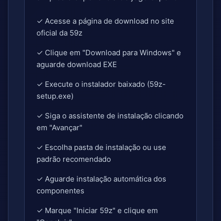
✓ Acesse a página de download no site
oficial da 59z
✓ Clique em "Download para Windows" e
aguarde download EXE
✓ Execute o instalador baixado (59z-
setup.exe)
✓ Siga o assistente de instalação clicando
em "Avançar"
✓ Escolha pasta de instalação ou use
padrão recomendado
✓ Aguarde instalação automática dos
componentes
✓ Marque "Iniciar 59z" e clique em