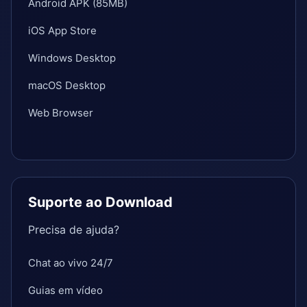
Android APK (85MB)
iOS App Store
Windows Desktop
macOS Desktop
Web Browser
Suporte ao Download
Precisa de ajuda?
Chat ao vivo 24/7
Guias em vídeo