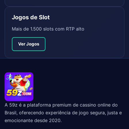
Jogos de Slot
Mais de 1.500 slots com RTP alto
Ver Jogos
A 59z é a plataforma premium de cassino online do
Brasil, oferecendo experiência de jogo segura, justa e
emocionante desde 2020.