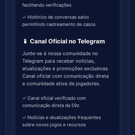
facilitando verificações
✓ Histórico de conversas salvo
permitindo rastreamento de casos
📱 Canal Oficial no Telegram
Junte-se à nossa comunidade no
Telegram para receber notícias,
atualizações e promoções exclusivas.
Canal oficial com comunicação direta
e comunidade ativa de jogadores.
✓ Canal oficial verificado com
comunicação direta da 59z
✓ Notícias e atualizações frequentes
sobre novos jogos e recursos