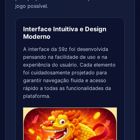
jogo possível.
Interface Intuitiva e Design
Moderno
A interface da 59z foi desenvolvida
pensando na facilidade de uso e na
experiência do usuário. Cada elemento
foi cuidadosamente projetado para
garantir navegação fluida e acesso
rápido a todas as funcionalidades da
plataforma.