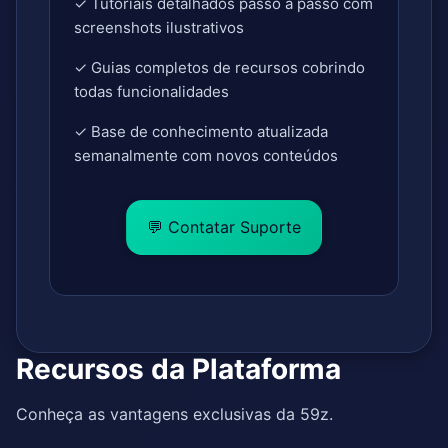
✓ Tutoriais detalhados passo a passo com
screenshots ilustrativos
✓ Guias completos de recursos cobrindo
todas funcionalidades
✓ Base de conhecimento atualizada
semanalmente com novos conteúdos
💬 Contatar Suporte
Recursos da Plataforma
Conheça as vantagens exclusivas da 59z.