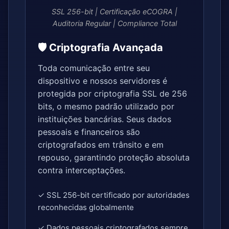
SSL 256-bit | Certificação eCOGRA |
Auditoria Regular | Compliance Total
🛡️ Criptografia Avançada
Toda comunicação entre seu
dispositivo e nossos servidores é
protegida por criptografia SSL de 256
bits, o mesmo padrão utilizado por
instituições bancárias. Seus dados
pessoais e financeiros são
criptografados em trânsito e em
repouso, garantindo proteção absoluta
contra interceptações.
✓ SSL 256-bit certificado por autoridades
reconhecidas globalmente
✓ Dados pessoais criptografados sempre,