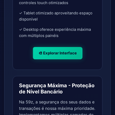
controles touch otimizados
✓ Tablet otimizado aproveitando espaço
disponível
✓ Desktop oferece experiência máxima
com múltiplos painéis
🎨 Explorar Interface
Segurança Máxima - Proteção
de Nível Bancário
Na 59z, a segurança dos seus dados e
transações é nossa máxima prioridade.
Implementamos múltiplas camadas de