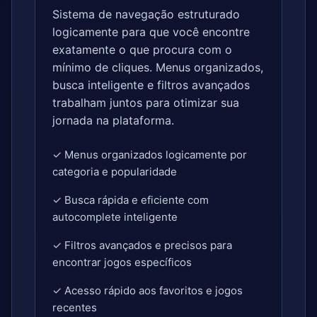
Sistema de navegação estruturado
logicamente para que você encontre
exatamente o que procura com o
mínimo de cliques. Menus organizados,
busca inteligente e filtros avançados
trabalham juntos para otimizar sua
jornada na plataforma.
✓ Menus organizados logicamente por
categoria e popularidade
✓ Busca rápida e eficiente com
autocomplete inteligente
✓ Filtros avançados e precisos para
encontrar jogos específicos
✓ Acesso rápido aos favoritos e jogos
recentes