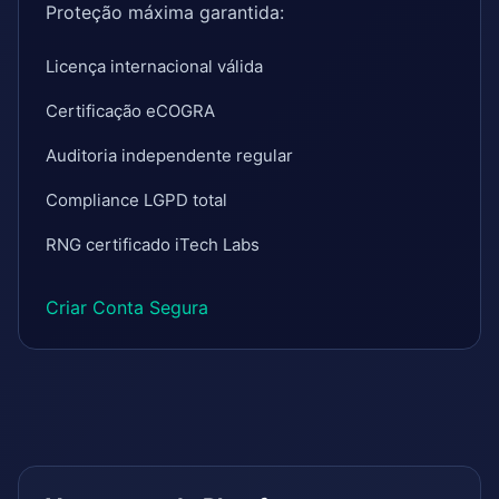
Proteção máxima garantida:
Licença internacional válida
Certificação eCOGRA
Auditoria independente regular
Compliance LGPD total
RNG certificado iTech Labs
Criar Conta Segura