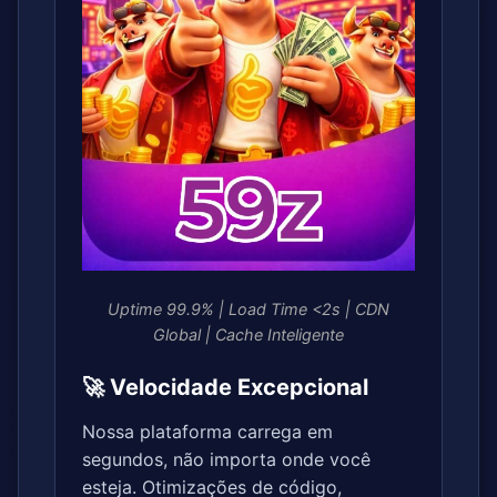
Uptime 99.9% | Load Time <2s | CDN
Global | Cache Inteligente
🚀 Velocidade Excepcional
Nossa plataforma carrega em
segundos, não importa onde você
esteja. Otimizações de código,