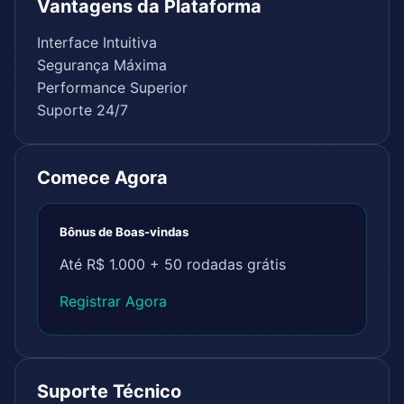
Vantagens da Plataforma
Interface Intuitiva
Segurança Máxima
Performance Superior
Suporte 24/7
Comece Agora
Bônus de Boas-vindas
Até R$ 1.000 + 50 rodadas grátis
Registrar Agora
Suporte Técnico