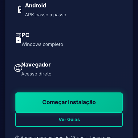
Android
📱
APK passo a passo
PC
🖥️
Windows completo
Navegador
🌐
Acesso direto
Começar Instalação
Ver Guias
🔞 Apenas para maiores de 18 anos. Jogue com