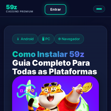
59z
Entrar
CASSINO PREMIUM
📱 Android
🖥️ PC
🌐 Navegador
Como Instalar 59z
Guia Completo Para
Todas as Plataformas