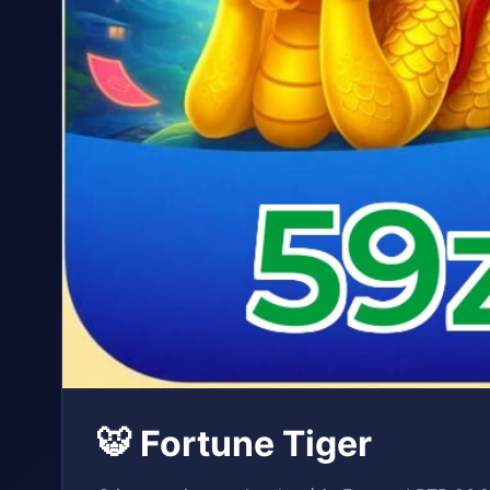
🐯 Fortune Tiger