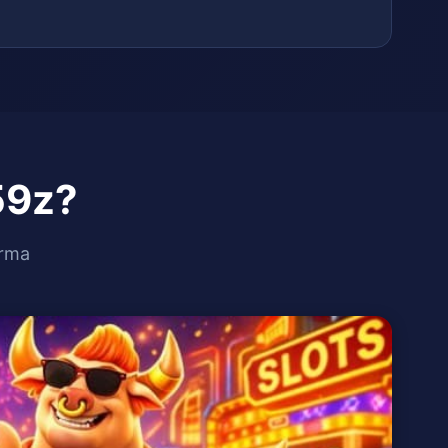
59z?
orma