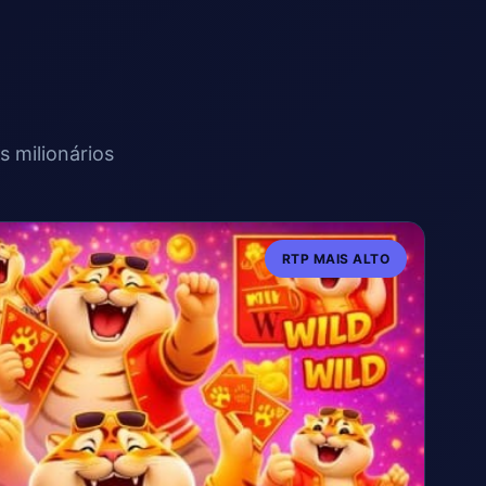
 milionários
RTP MAIS ALTO