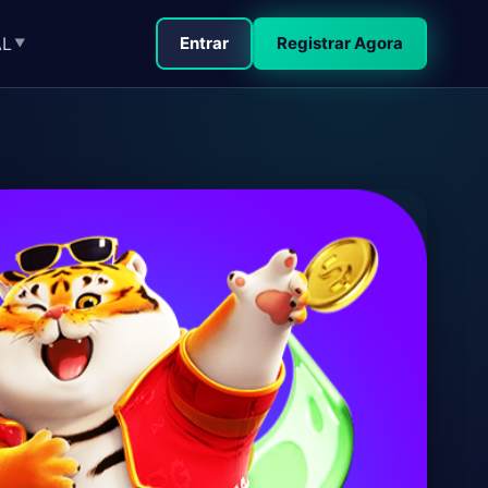
AL
Entrar
Registrar Agora
▼