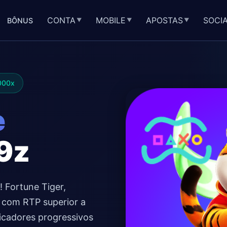
CONTA
MOBILE
APOSTAS
SOCI
BÔNUS
▼
▼
▼
000x
e
9z
 Fortune Tiger,
 com RTP superior a
icadores progressivos