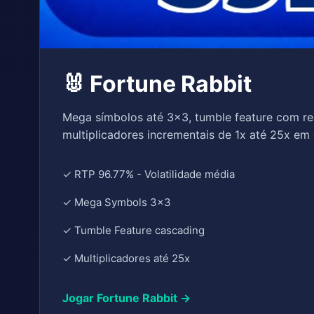
🐰 Fortune Rabbit
Mega símbolos até 3×3, tumble feature com r
multiplicadores incrementais de 1x até 25x em
✓ RTP 96.77% - Volatilidade média
✓ Mega Symbols 3×3
✓ Tumble Feature cascading
✓ Multiplicadores até 25x
Jogar Fortune Rabbit →